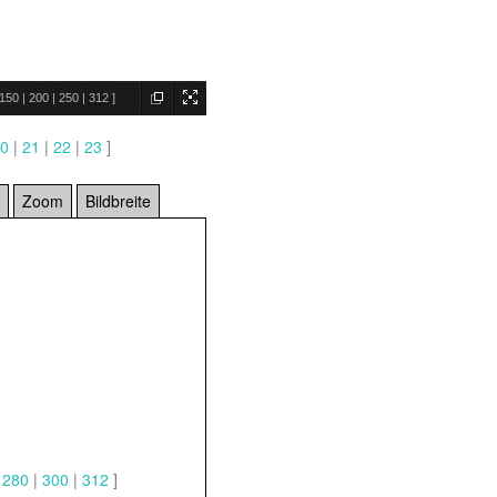
150
|
200
|
250
|
312
]
0
|
21
|
22
|
23
]
Zoom
Bildbreite
|
280
|
300
|
312
]