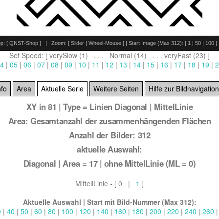
p: [
QNST-Shop
] | Zoom: [
Slider
|
Wheel-Mouse
] | Start Image (Max 312): [
1
|
50
|
100
|
Set Speed: [ verySlow (1) . . . Normal (14) . . . veryFast (23) ]
4
|
05
|
06
|
07
|
08
|
09
|
10
|
11
|
12
|
13
|
14
|
15
|
16
|
17
|
18
|
19
|
2
nfo
Area
Aktuelle Serie
Weitere Seiten
Hilfe zur Bildnavigation
XY in 81 | Type = Linien Diagonal | MittelLinie
Area: Gesamtanzahl der zusammenhängenden Flächen
Anzahl der Bilder: 312
aktuelle Auswahl:
Diagonal | Area = 17 | ohne MittelLinie (ML = 0)
MittellLinie - [ 0 |
1
]
Aktuelle Auswahl | Start mit Bild-Nummer (Max 312):
0
|
40
|
50
|
60
|
80
|
100
|
120
|
140
|
160
|
180
|
200
|
220
|
240
|
260