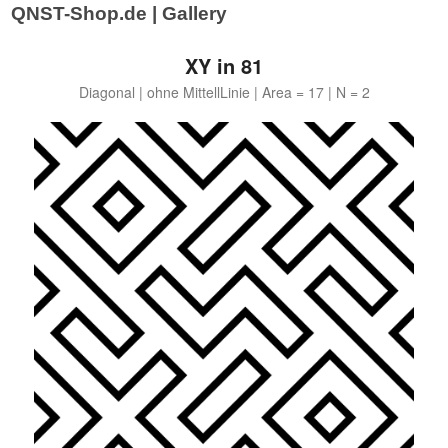
|
QNST-Shop.de | Gallery
XY in 81
Diagonal | ohne MittellLinie | Area = 17 | N = 2