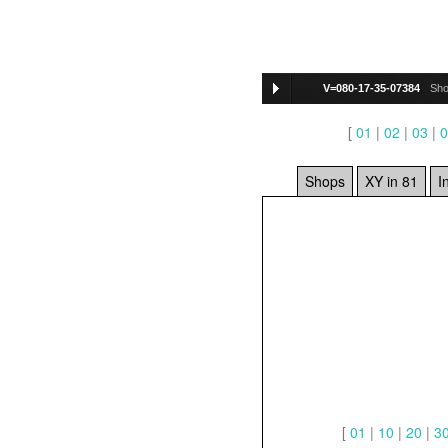
V=080-17-35-07384
Sho
[
01
|
02
|
03
|
0
Shops
XY in 81
I
[
01
|
10
|
20
|
3