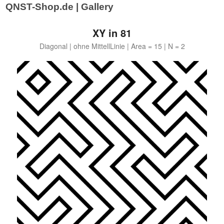
|
QNST-Shop.de | Gallery
XY in 81
Diagonal | ohne MittellLinie | Area = 15 | N = 2