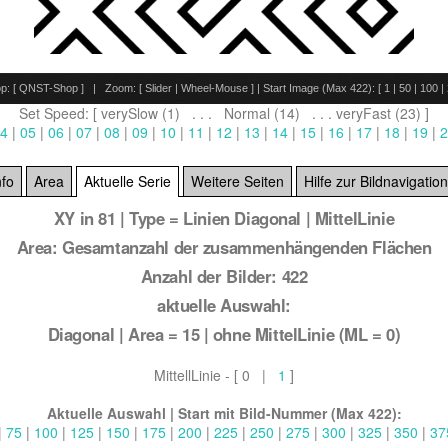
p: [
QNST-Shop
] | Zoom: [
Slider
|
Wheel-Mouse
] | Start Image (Max 422): [
1
|
50
|
100
|
Set Speed: [ verySlow (1) . . . Normal (14) . . . veryFast (23) ]
4
|
05
|
06
|
07
|
08
|
09
|
10
|
11
|
12
|
13
|
14
|
15
|
16
|
17
|
18
|
19
|
2
nfo
Area
Aktuelle Serie
Weitere Seiten
Hilfe zur Bildnavigation
XY in 81 | Type = Linien Diagonal | MittelLinie
Area: Gesamtanzahl der zusammenhängenden Flächen
Anzahl der Bilder: 422
aktuelle Auswahl:
Diagonal | Area = 15 | ohne MittelLinie (ML = 0)
MittellLinie - [ 0 |
1
]
Aktuelle Auswahl | Start mit Bild-Nummer (Max 422):
|
75
|
100
|
125
|
150
|
175
|
200
|
225
|
250
|
275
|
300
|
325
|
350
|
37