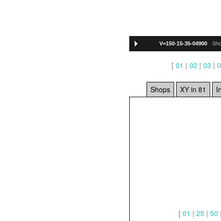
V=150-15-35-04900
Sho
[
01
|
02
|
03
|
0
Shops
XY in 81
I
[
01
|
25
|
50