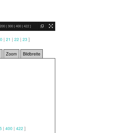
200
|
300
|
400
|
422
]
0
|
21
|
22
|
23
]
Zoom
Bildbreite
5
|
400
|
422
]